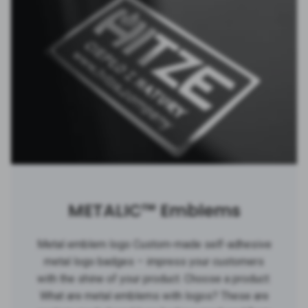
METALIC™ Emblems
Metal emblem logo Custom-made self-adhesive
metal logo badges – impress your customers
with the shine of your product. Choose a product:
What are metal emblems with logos? These are