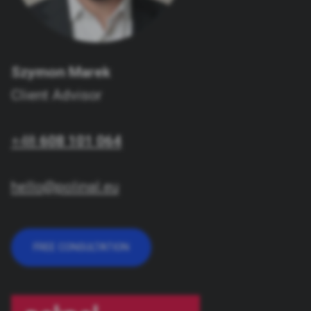
Szymon Marek
Client Advisor
+48
608 101 064
hello@polinal.eu
FREE CONSULTATION