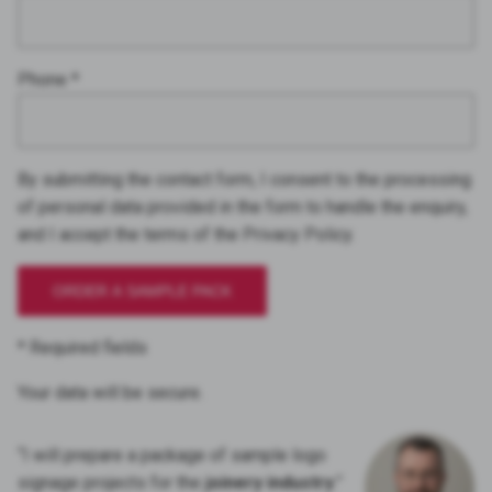
Phone *
By submitting the contact form, I consent to the processing
of personal data provided in the form to handle the enquiry,
and I accept the terms of the Privacy Policy.
* Required fields
Your data will be secure.
“I will prepare a package of sample logo
signage projects for the
joinery industry
.”