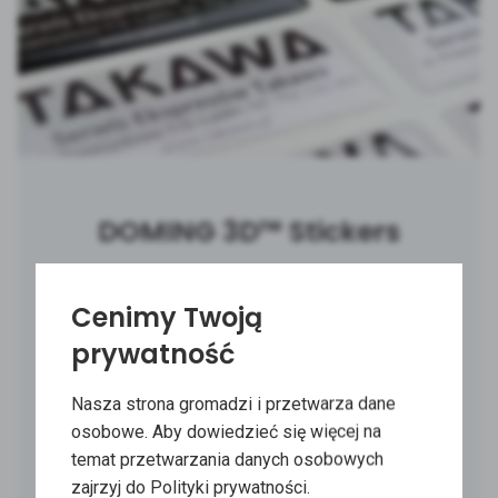
DOMING 3D™ Stickers
Discover doming technology. It permanently
Cenimy Twoją
enhances and protects stickers. Use it for product
labelling. Choose a product: What is doming? The
prywatność
doming technology covers the surfaces of
stickers, objects, or films with a transparent layer
Nasza strona gromadzi i przetwarza dane
of two-component polyurethane. After mixing…
osobowe. Aby dowiedzieć się więcej na
temat przetwarzania danych osobowych
zajrzyj do Polityki prywatności.