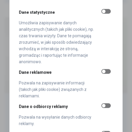
Dane statystyczne
Umożliwia zapisywanie danych
analitycznych (takich jak pliki cookie), np.
czas trwania wizyty. Dane te pomagają
zrozumieć, w jaki sposób odwiedzający
wchodzą w interakcję ze stroną,
gromadząc i raportując te informacje
anonimowo.
Dane reklamowe
Pozwala na zapisywanie informacji
(takich jak pliki cookie) związanych z
reklamami.
Dane o odbiorcy reklamy
PVC 3D™ Emblems
Pozwala na wysyłanie danych odbiorcy
reklamy.
PVC 3D™ rubber emblems Logo markings made