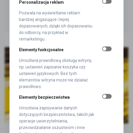
Personalizacja reklam
of flexible, soft SOFT PVC, similar to rubber. See
available solutions. Choose a product:
Pozwala na wyświetlanie reklam
bardziej angażujące i lepiej
dopasowanych, dzięki ich dopasowaniu
do odbiorcy, na przykład w
remarketingu.
Elementy funkcjonalne
Umożliwia prawidłową obsługę witryny,
np. ustawień zapisanie koszyka czy
ustawień językowych. Bez tych
elementów witryna może nie działać
prawidłowo.
Elementy bezpieczeństwa
Umożliwia zapisywanie danych
dotyczących bezpieczeństwa, takich jak
operacje uwierzytelniania,
przeciwdziałanie oszustwom i inne